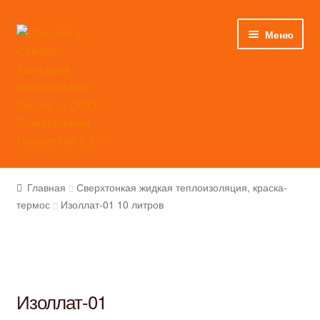
Перейти
Перейти
Меню
к
к
навигации
содержимому
Главная
Главная
Сверхтонкая жидкая теплоизоляция, краска-
термос
Изоллат-01 10 литров
Каталог
Применение
Инструкции
Изоллат-01
Сертификаты