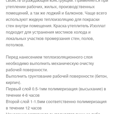
свойств ограждающей конструкции. Применяется при
утеплении рабочих, жилых, производственных
помещений, а так же лоджий и балконов. Чаще всего
Доставка
используют жидкую теплоизоляцию для покраски
стен внутри помещения. Краска-утеплитель Изоллат
Калькулятор
подходит для устранения мостиков холода и
локальных участков промерзания стен, полов,
Контакты
потолков.
Корзина
Перед нанесением теплоизоляционного слоя
необходимо выполнить механическую очистку
рабочей поверхности.
Выполнить грунтование рабочей поверхности (бетон,
кирпич).
Первый слой 0.5-1мм полимеризация (высыхание) в
течении 4-6 часов
Второй слой 1-1.5мм соответственно полимеризация
в течении 12 часов