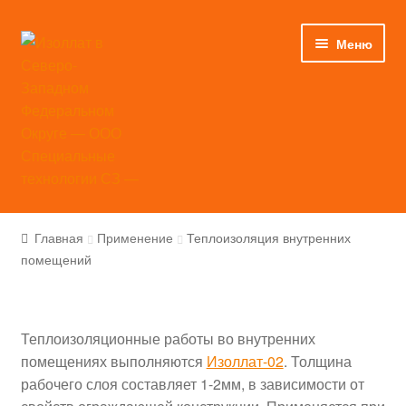
Перейти
Перейти
Меню
к
к
навигации
содержимому
Главная
Главная
Применение
Теплоизоляция внутренних
помещений
Каталог
Применение
Теплоизоляционные работы во внутренних
Инструкции
помещениях выполняются
Изоллат-02
. Толщина
рабочего слоя составляет 1-2мм, в зависимости от
Сертификаты