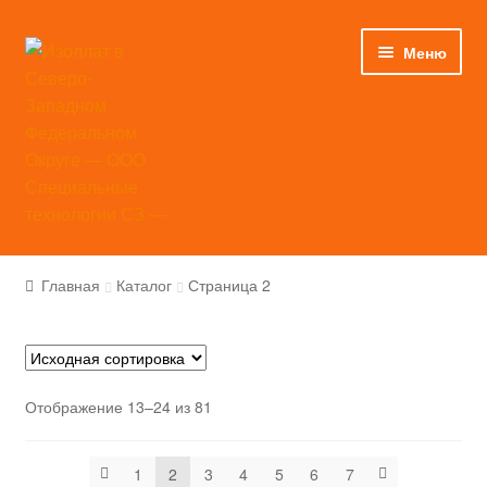
Перейти
Перейти
Меню
к
к
навигации
содержимому
Главная
Главная
Каталог
Страница 2
Каталог
Применение
Отображение 13–24 из 81
Инструкции
1
2
3
4
5
6
7
Сертификаты